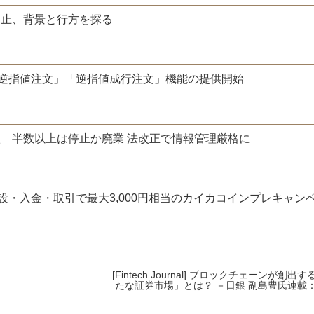
禁止、背景と行方を探る
より「逆指値注文」「逆指値成行注文」機能の提供開始
淘汰 半数以上は停止か廃業 法改正で情報管理厳格に
新規口座開設・入金・取引で最大3,000円相当のカイカコインプレキャ
[Fintech Journal] ブロックチェーンが創出
たな証券市場」とは？ －日銀 副島豊氏連載
型台帳技術と決済