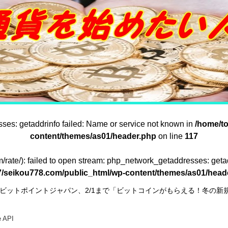
sses: getaddrinfo failed: Name or service not known in
/home/t
content/themes/as01/header.php
on line
117
om/rate/): failed to open stream: php_network_getaddresses: geta
/seikou778.com/public_html/wp-content/themes/as01/head
ビットポイントジャパン、2/1まで「ビットコインがもらえる！冬の新
e API