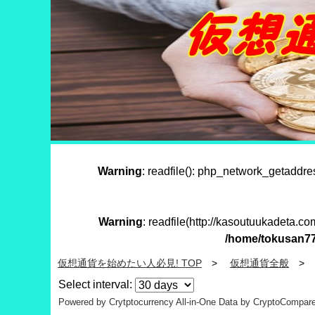
Warning
: readfile(): php_network_getaddre
Warning
: readfile(http://kasoutuukadeta.c
/home/tokusan77
仮想通貨を始めたい人必見! TOP
仮想通貨全般
Select interval:
Powered by Crytptocurrency All-in-One
Data by CryptoCompar