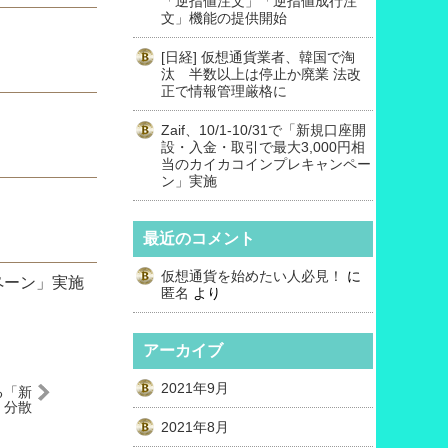
「逆指値注文」「逆指値成行注
文」機能の提供開始
[日経] 仮想通貨業者、韓国で淘
汰 半数以上は停止か廃業 法改
正で情報管理厳格に
Zaif、10/1-10/31で「新規口座開
設・入金・取引で最大3,000円相
当のカイカコインプレキャンペー
ン」実施
最近のコメント
仮想通貨を始めたい人必見！
に
ンペーン」実施
匿名
より
アーカイブ
2021年9月
する「新
：分散
の未来
2021年8月