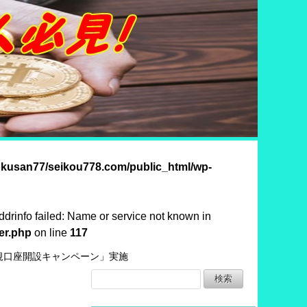
okusan77/seikou778.com/public_html/wp-
ddrinfo failed: Name or service not known in
er.php
on line
117
規口座開設キャンペーン」実施