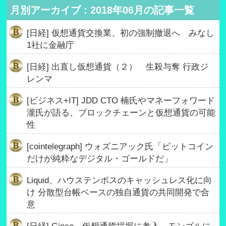
月別アーカイブ : 2018年06月の記事一覧
[日経] 仮想通貨交換業、初の強制撤退へ みなし
1社に金融庁
[日経] 出直し仮想通貨（２） 生殺与奪 行政ジ
レンマ
[ビジネス+IT] JDD CTO 楠氏やマネーフォワード
瀧氏が語る、ブロックチェーンと仮想通貨の可能
性
[cointelegraph] ウォズニアック氏「ビットコイン
だけが純粋なデジタル・ゴールドだ」
Liquid、ハウステンボスのキャッシュレス化に向
け 分散型台帳ベースの独自通貨の共同開発で合
意