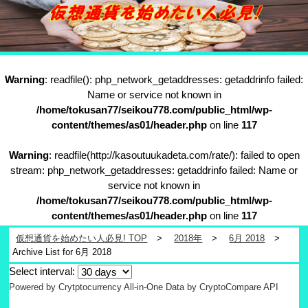
Warning
: readfile(): php_network_getaddresses: getaddrinfo failed:
Name or service not known in
/home/tokusan77/seikou778.com/public_html/wp-
content/themes/as01/header.php
on line
117
Warning
: readfile(http://kasoutuukadeta.com/rate/): failed to open
stream: php_network_getaddresses: getaddrinfo failed: Name or
service not known in
/home/tokusan77/seikou778.com/public_html/wp-
content/themes/as01/header.php
on line
117
仮想通貨を始めたい人必見! TOP
2018年
6月 2018
Archive List for 6月 2018
Select interval:
Powered by Crytptocurrency All-in-One
Data by CryptoCompare API