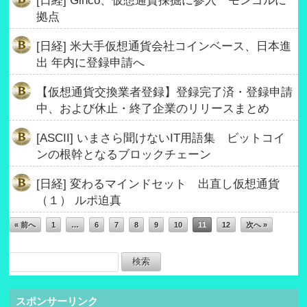
[日経] Ginco、仮想通貨採掘に参入 モンゴルに
拠点
[日経] 米大手仮想通貨会社コインベース、日本進
出 年内に登録申請へ
【仮想通貨交換業者登録】登録完了済・登録申請
中、および休止・終了企業のリリースまとめ
[ASCII] いまさら聞けないIT用語集 ビットコイ
ンの根幹となるブロックチェーン
[日経] 変わるマインドセット 出直し仮想通貨
（１） ルポ迫真
« 前へ
1
…
6
7
8
9
10
11
12
次へ »
スポンサーリンク