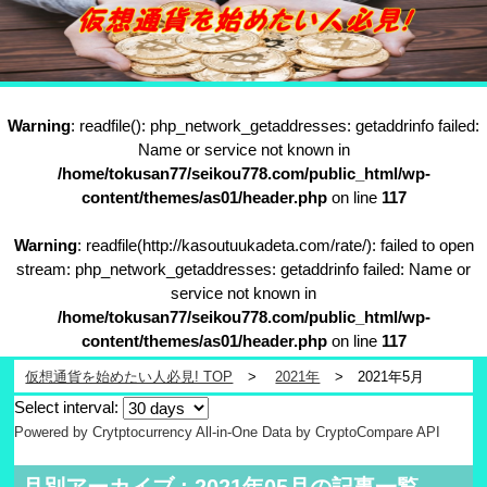
Warning
: readfile(): php_network_getaddresses: getaddrinfo failed:
Name or service not known in
/home/tokusan77/seikou778.com/public_html/wp-
content/themes/as01/header.php
on line
117
Warning
: readfile(http://kasoutuukadeta.com/rate/): failed to open
stream: php_network_getaddresses: getaddrinfo failed: Name or
service not known in
/home/tokusan77/seikou778.com/public_html/wp-
content/themes/as01/header.php
on line
117
仮想通貨を始めたい人必見! TOP
2021年
2021年5月
Select interval:
Powered by Crytptocurrency All-in-One
Data by CryptoCompare API