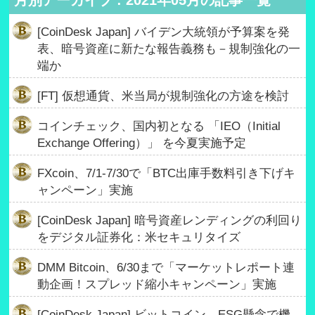
月別アーカイブ : 2021年05月の記事一覧
[CoinDesk Japan] バイデン大統領が予算案を発
表、暗号資産に新たな報告義務も－規制強化の一
端か
[FT] 仮想通貨、米当局が規制強化の方途を検討
コインチェック、国内初となる 「IEO（Initial
Exchange Offering）」 を今夏実施予定
FXcoin、7/1-7/30で「BTC出庫手数料引き下げキ
ャンペーン」実施
[CoinDesk Japan] 暗号資産レンディングの利回り
をデジタル証券化：米セキュリタイズ
DMM Bitcoin、6/30まで「マーケットレポート連
動企画！スプレッド縮小キャンペーン」実施
[CoinDesk Japan] ビットコイン、ESG懸念で機