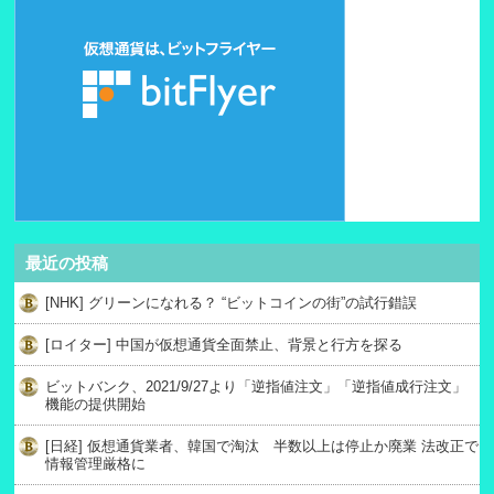
最近の投稿
[NHK] グリーンになれる？ “ビットコインの街”の試行錯誤
[ロイター] 中国が仮想通貨全面禁止、背景と行方を探る
ビットバンク、2021/9/27より「逆指値注文」「逆指値成行注文」
機能の提供開始
[日経] 仮想通貨業者、韓国で淘汰 半数以上は停止か廃業 法改正で
情報管理厳格に