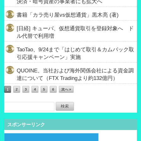
決済・暗号資産の事業者にも拡大へ
書籍「カラ売り屋vs仮想通貨」黒木亮 (著)
[日経] キューバ、仮想通貨取引を登録対象へ ド
ル代替で利用増
TaoTao、9/24まで「はじめて取引＆カムバック取
引応援キャンペーン」実施
QUOINE、当社および海外関係会社による資金調
達について（FTX Tradingより約132億円）
1
2
3
4
5
6
次へ »
スポンサーリンク