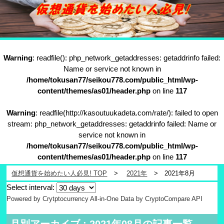
Warning
: readfile(): php_network_getaddresses: getaddrinfo failed:
Name or service not known in
/home/tokusan77/seikou778.com/public_html/wp-
content/themes/as01/header.php
on line
117
Warning
: readfile(http://kasoutuukadeta.com/rate/): failed to open
stream: php_network_getaddresses: getaddrinfo failed: Name or
service not known in
/home/tokusan77/seikou778.com/public_html/wp-
content/themes/as01/header.php
on line
117
仮想通貨を始めたい人必見! TOP
2021年
2021年8月
Select interval:
Powered by Crytptocurrency All-in-One
Data by CryptoCompare API