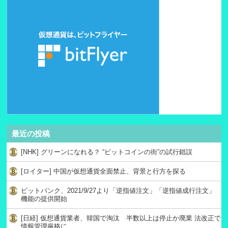
最近の投稿
[NHK] グリーンになれる？ “ビットコインの街”の試行錯誤
[ロイター] 中国が仮想通貨全面禁止、背景と行方を探る
ビットバンク、2021/9/27より「逆指値注文」「逆指値成行注文」
機能の提供開始
[日経] 仮想通貨業者、韓国で淘汰 半数以上は停止か廃業 法改正で
情報管理厳格に