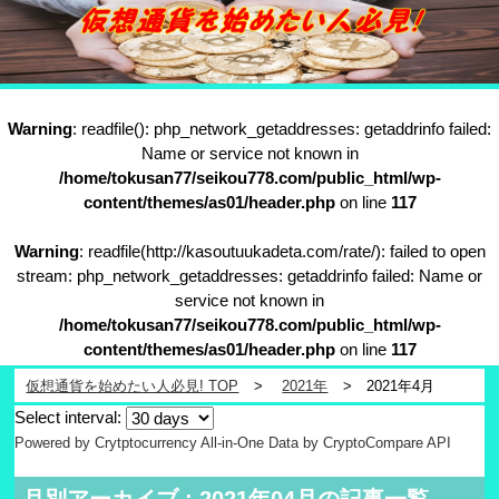
Warning
: readfile(): php_network_getaddresses: getaddrinfo failed:
Name or service not known in
/home/tokusan77/seikou778.com/public_html/wp-
content/themes/as01/header.php
on line
117
Warning
: readfile(http://kasoutuukadeta.com/rate/): failed to open
stream: php_network_getaddresses: getaddrinfo failed: Name or
service not known in
/home/tokusan77/seikou778.com/public_html/wp-
content/themes/as01/header.php
on line
117
仮想通貨を始めたい人必見! TOP
2021年
2021年4月
Select interval:
Powered by Crytptocurrency All-in-One
Data by CryptoCompare API