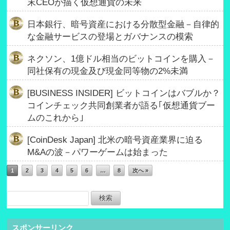
末CEOが描く仮想通貨の未来
日本銀行、暗号資産における分散型金融－自律的
な金融サービスの登場とガバナンスの模索
ネクソン、1億ドル相当のビットコインを購入－
同社保有の現金及び現金同等物の2%未満
[BUSINESS INSIDER] ビットコインはバブルか？
コインチェック共同創業者が語る｢仮想通貨ブー
ムのこれから｣
[CoinDesk Japan] 北米の暗号資産業界に迫る
M&Aの波－パワーゲームは始まった
1
2
3
4
5
6
…
8
次へ »
スポンサーリンク