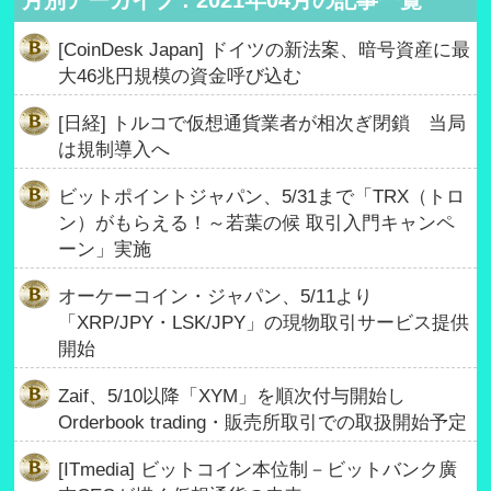
月別アーカイブ : 2021年04月の記事一覧
[CoinDesk Japan] ドイツの新法案、暗号資産に最
大46兆円規模の資金呼び込む
[日経] トルコで仮想通貨業者が相次ぎ閉鎖 当局
は規制導入へ
ビットポイントジャパン、5/31まで「TRX（トロ
ン）がもらえる！～若葉の候 取引入門キャンペ
ーン」実施
オーケーコイン・ジャパン、5/11より
「XRP/JPY・LSK/JPY」の現物取引サービス提供
開始
Zaif、5/10以降「XYM」を順次付与開始し
Orderbook trading・販売所取引での取扱開始予定
[ITmedia] ビットコイン本位制－ビットバンク廣