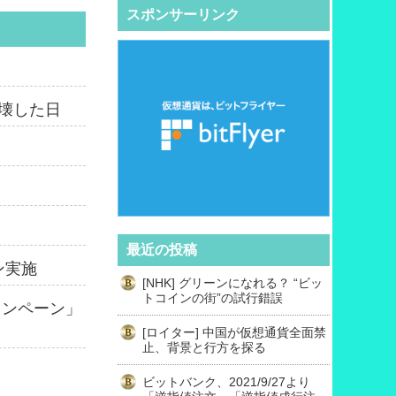
スポンサーリンク
崩壊した日
最近の投稿
ン実施
[NHK] グリーンになれる？ “ビッ
トコインの街”の試行錯誤
ャンペーン」
[ロイター] 中国が仮想通貨全面禁
止、背景と行方を探る
ビットバンク、2021/9/27より