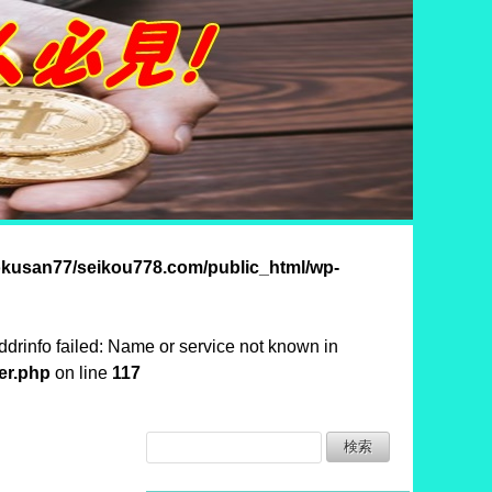
okusan77/seikou778.com/public_html/wp-
ddrinfo failed: Name or service not known in
er.php
on line
117