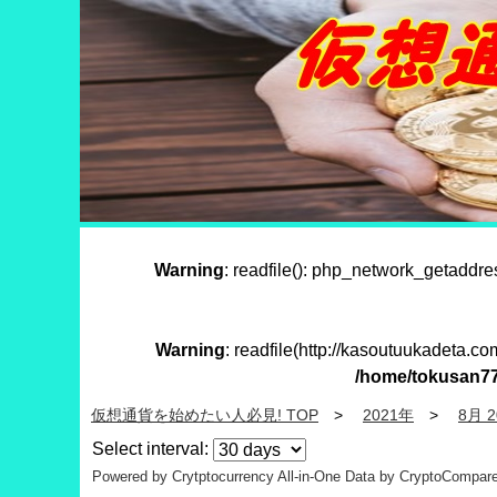
Warning
: readfile(): php_network_getaddre
Warning
: readfile(http://kasoutuukadeta.c
/home/tokusan77
仮想通貨を始めたい人必見! TOP
2021年
8月 2
Select interval:
Powered by Crytptocurrency All-in-One
Data by CryptoCompar