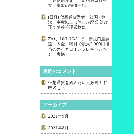
「逆指値注文」「逆指値成行注
文」機能の提供開始
[日経] 仮想通貨業者、韓国で淘
汰 半数以上は停止か廃業 法改
正で情報管理厳格に
Zaif、10/1-10/31で「新規口座開
設・入金・取引で最大3,000円相
当のカイカコインプレキャンペー
ン」実施
最近のコメント
仮想通貨を始めたい人必見！
に
匿名
より
アーカイブ
2021年9月
2021年8月