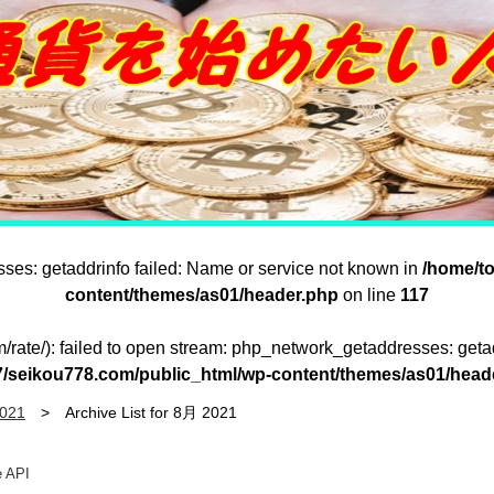
sses: getaddrinfo failed: Name or service not known in
/home/t
content/themes/as01/header.php
on line
117
om/rate/): failed to open stream: php_network_getaddresses: geta
/seikou778.com/public_html/wp-content/themes/as01/head
021
Archive List for 8月 2021
e API