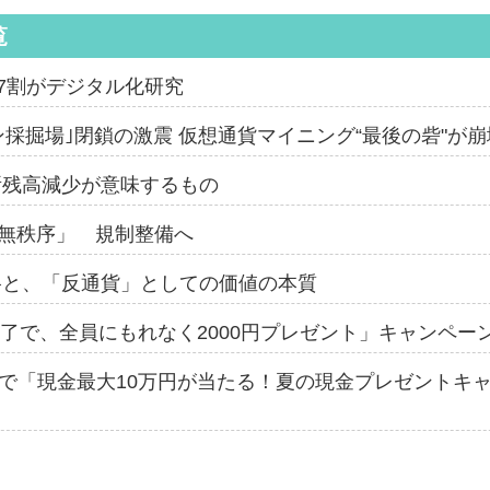
覧
の7割がデジタル化研究
ン採掘場｣閉鎖の激震 仮想通貨マイニング“最後の砦"が
の取引所残高減少が意味するもの
は無秩序」 規制整備へ
価格と、「反通貨」としての価値の本質
座開設完了で、全員にもれなく2000円プレゼント」キャンペー
まで「現金最大10万円が当たる！夏の現金プレゼントキ