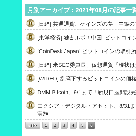
月別アーカイブ : 2021年08月の記事一
[日経] 共通通貨、ケインズの夢 中銀
[東洋経済] 独占ルポ！中国｢ビットコイ
[CoinDesk Japan] ビットコイン
[日経] 米SEC委員長、仮想通貨「現状
[WIRED] 乱高下するビットコインの
DMM Bitcoin、9/1まで「新規口
エクシア・デジタル・アセット、8/31
実施
« 前へ
1
2
3
4
5
6