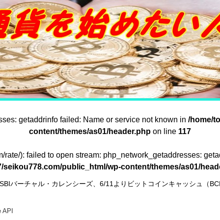
sses: getaddrinfo failed: Name or service not known in
/home/t
content/themes/as01/header.php
on line
117
om/rate/): failed to open stream: php_network_getaddresses: geta
/seikou778.com/public_html/wp-content/themes/as01/head
SBIバーチャル・カレンシーズ、6/11よりビットコインキャッシュ（B
e API